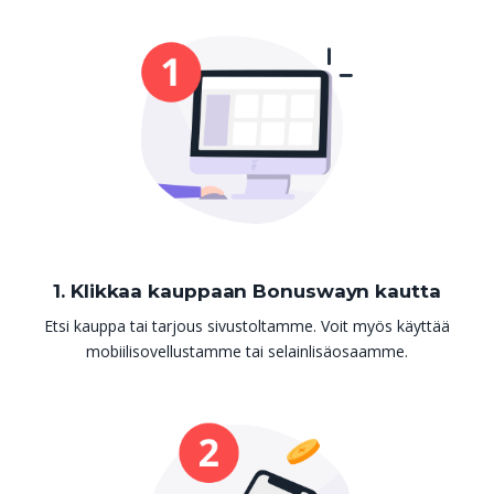
1. Klikkaa kauppaan Bonuswayn kautta
Etsi kauppa tai tarjous sivustoltamme. Voit myös käyttää
mobiilisovellustamme tai selainlisäosaamme.