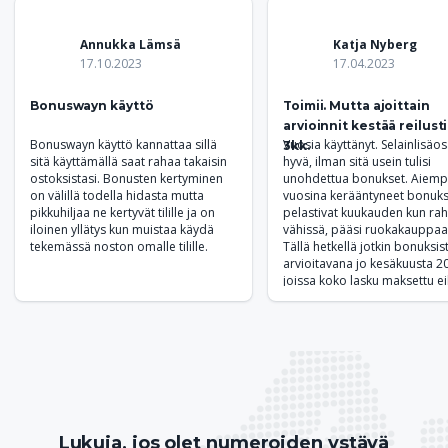
Annukka Lämsä
Katja Nyberg
17.10.2023
17.04.2023
Bonuswayn käyttö
Toimii. Mutta ajoittain
arvioinnit kestää reilusti 
Bonuswayn käyttö kannattaa sillä
Vuosia käyttänyt. Selainlisäo
3kk.
sitä käyttämällä saat rahaa takaisin
hyvä, ilman sitä usein tulisi
ostoksistasi. Bonusten kertyminen
unohdettua bonukset. Aiemp
on välillä todella hidasta mutta
vuosina kerääntyneet bonuks
pikkuhiljaa ne kertyvät tilille ja on
pelastivat kuukauden kun raha
iloinen yllätys kun muistaa käydä
vähissä, pääsi ruokakauppaan 
tekemässä noston omalle tilille.
Tällä hetkellä jotkin bonuksist
arvioitavana jo kesäkuusta 20
joissa koko lasku maksettu e
mitään palautettu. Jos kaikki 
vuoden bonukset saisi jo tilit
niin olisi kiva :)
Lukuja, jos olet numeroiden ystävä