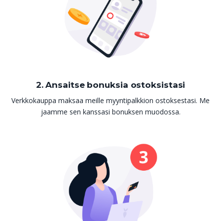
2. Ansaitse bonuksia ostoksistasi
Verkkokauppa maksaa meille myyntipalkkion ostoksestasi. Me
jaamme sen kanssasi bonuksen muodossa.