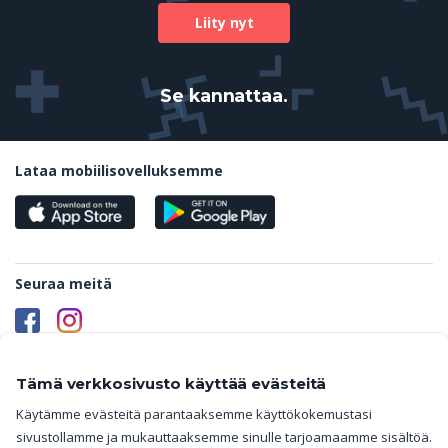
Liity nyt
Se kannattaa.
Lataa mobiilisovelluksemme
Seuraa meitä
Tämä verkkosivusto käyttää evästeitä
Tuki & info
Käytämme evästeitä parantaaksemme käyttökokemustasi
sivustollamme ja mukauttaaksemme sinulle tarjoamaamme sisältöä.
Kokemukset