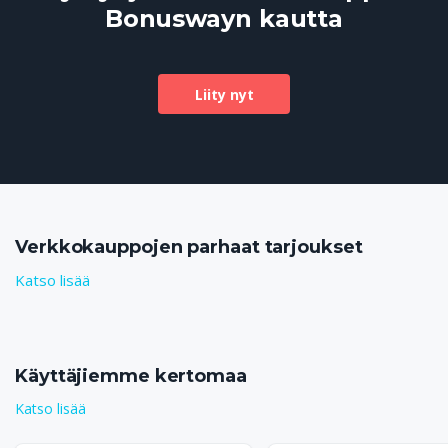
Bonuswayn kautta
Liity nyt
Verkkokauppojen parhaat tarjoukset
Katso lisää
Käyttäjiemme kertomaa
Katso lisää