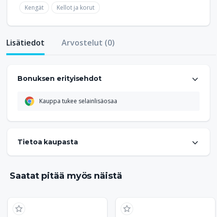
Kengät
Kellot ja korut
Lisätiedot
Arvostelut (0)
Bonuksen erityisehdot
Kauppa tukee selainlisäosaa
Bonus lasketaan tilauksen arvonlisäverottomasta
hinnasta.
Tietoa kaupasta
Kun on aika päivittää muotikokoelmaasi, ota suunnaksi
Spartoo. Varaa shoppailuusi hetki aikaa, nimittäin tarjollasi
on 800 tunnettua merkkiä ja toinen toistaan upeimpia
Saatat pitää myös näistä
mallistoja. Spartoosta löydät niin Adidaksen, Conversen,
MARC O’Polon ja kuten esimerkiksi myös Tommy
Hilfgerin. Spartoosta löydät kaiken muodista, niin naisille
kuin myös miehille. Oli haussasi sitten kengät, uusi takki,