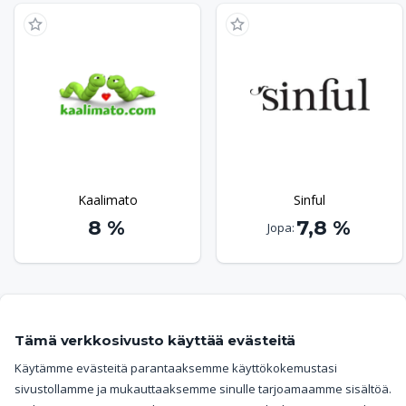
Kaalimato
Sinful
8 %
7,8 %
Jopa:
Tämä verkkosivusto käyttää evästeitä
Tuki & info
Käytämme evästeitä parantaaksemme käyttökokemustasi
sivustollamme ja mukauttaaksemme sinulle tarjoamaamme sisältöä.
Kokemukset