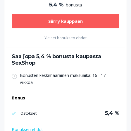
5,4 %
bonusta
Siirry kauppaan
Yleiset bonuksen ehdot
Saa jopa
5,4 %
bonusta kaupasta
SexShop
Bonusten keskimääräinen maksuaika: 16 - 17
viikkoa
Bonus
5,4 %
Ostokset
Bonuksen ehdot