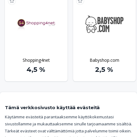
Shopping4net
Babyshop.com
4,5 %
2,5 %
Tämä verkkosivusto käyttää evästeitä
Tuki & info
Käytämme evästeitä parantaaksemme käyttökokemustasi
sivustollamme ja mukauttaaksemme sinulle tarjoamaamme sisältöä.
Kokemukset
Tärkeät evästeet ovat välttämättömiä jotta palvelumme toimii oikein.