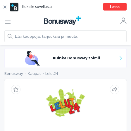
Kokeile sovellusta
Lataa
Kuinka Bonusway toimii
Bonusway
Kaupat
Lelut24