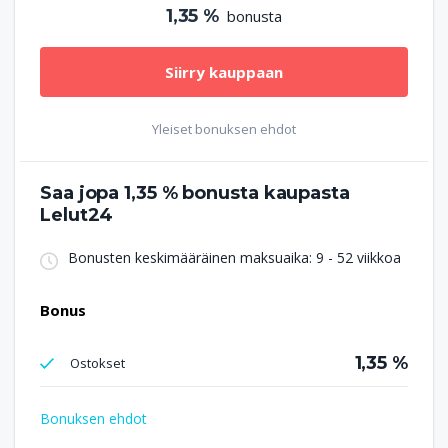
1,35 %
bonusta
Siirry kauppaan
Yleiset bonuksen ehdot
Saa jopa
1,35 %
bonusta kaupasta
Lelut24
Bonusten keskimääräinen maksuaika: 9 - 52 viikkoa
Bonus
1,35 %
Ostokset
Bonuksen ehdot