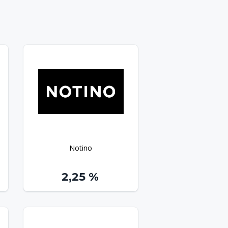
Notino
2,25 %