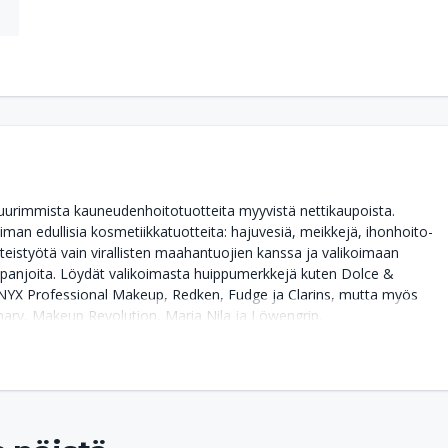
uurimmista kauneudenhoitotuotteita myyvistä nettikaupoista.
iman edullisia kosmetiikkatuotteita: hajuvesiä, meikkejä, ihonhoito-
hteistyötä vain virallisten maahantuojien kanssa ja valikoimaan
ampanjoita. Löydät valikoimasta huippumerkkejä kuten Dolce &
 NYX Professional Makeup, Redken, Fudge ja Clarins, mutta myös
inary, Makeup Revolution, Maria Nila ja Löwengrip.