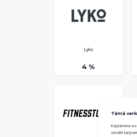
Lyko
4 %
Tämä verk
Käytämme evä
sinulle tarjo