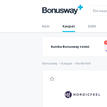
Koti
Kaupat
Diilit
Kuinka Bonusway toimii
Bonusway
Kaupat
Nordicfeel