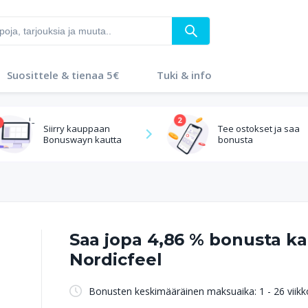
Suosittele & tienaa 5€
Tuki & info
Siirry kauppaan
Tee ostokset ja saa
Bonuswayn kautta
bonusta
Saa jopa
4,86 %
bonusta k
Nordicfeel
Bonusten keskimääräinen maksuaika: 1 - 26 viik