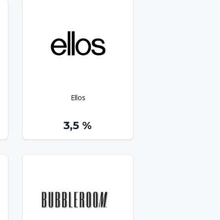
Ellos
3,5 %