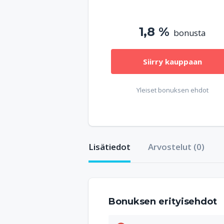
1,8 %
bonusta
Siirry kauppaan
Yleiset bonuksen ehdot
Lisätiedot
Arvostelut (0)
Bonuksen erityisehdot