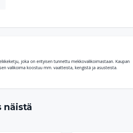
teliikeketju, joka on erityisen tunnettu mekkovalikoimastaan. Kaupan
a sen valikoima koostuu mm. vaatteista, kengistä ja asusteista.
 näistä