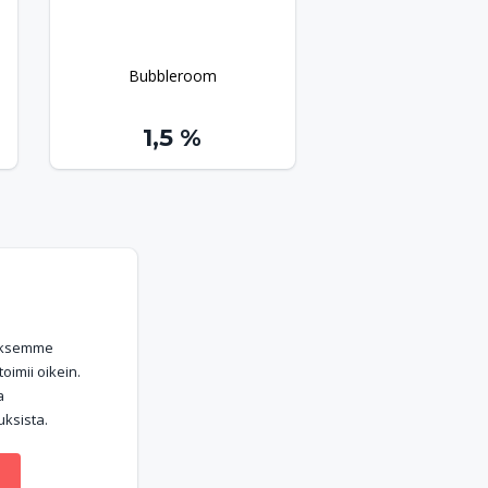
Bubbleroom
1,5 %
aaksemme
oimii oikein.
a
uksista.