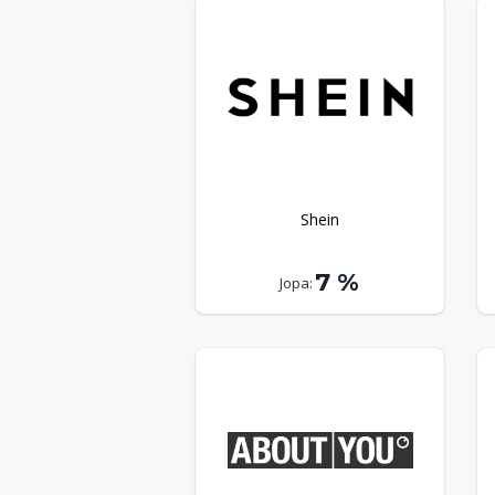
Shein
7 %
Jopa: