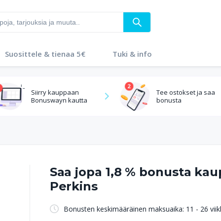
Suosittele & tienaa 5€
Tuki & info
Siirry kauppaan
Tee ostokset ja saa
Bonuswayn kautta
bonusta
Saa jopa
1,8 %
bonusta kau
Perkins
Bonusten keskimääräinen maksuaika: 11 - 26 vii