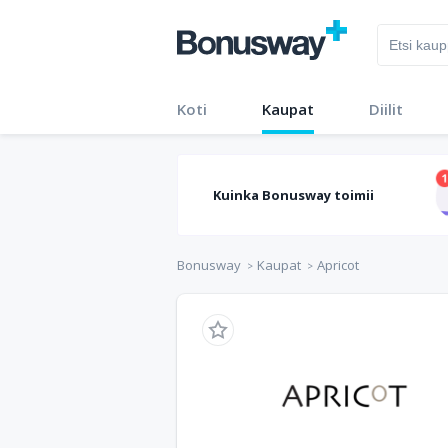
Koti
Kaupat
Diilit
Kuinka Bonusway toimii
Bonusway
Kaupat
Apricot