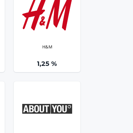
H&M
1,25 %