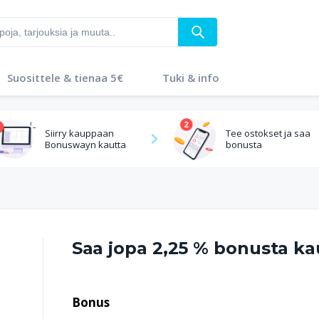
Suosittele & tienaa 5€
Tuki & info
Siirry kauppaan
Tee ostokset ja saa
Bonuswayn kautta
bonusta
Saa jopa
2,25 %
bonusta ka
Bonus