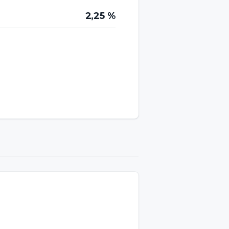
2,25 %