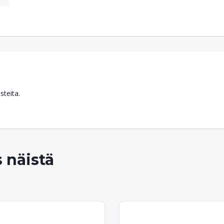
steita.
 näistä