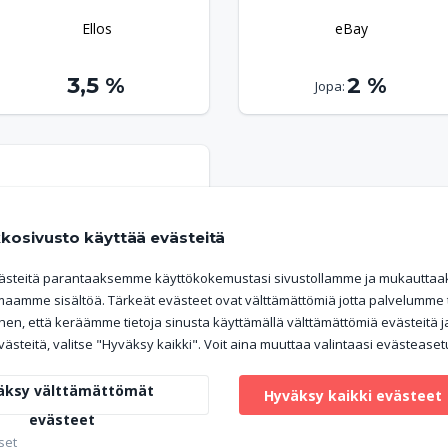
Ellos
eBay
3,5 %
2 %
Jopa:
kosivusto käyttää evästeitä
steitä parantaaksemme käyttökokemustasi sivustollamme ja mukautt
amaamme sisältöä. Tärkeät evästeet ovat välttämättömiä jotta palvelumme t
ihen, että keräämme tietoja sinusta käyttämällä välttämättömiä evästeitä j
ästeitä, valitse "Hyväksy kaikki". Voit aina muuttaa valintaasi evästeaset
EMP.fi
äksy välttämättömät
Hyväksy kaikki evästeet
5,6 %
Jopa:
evästeet
set