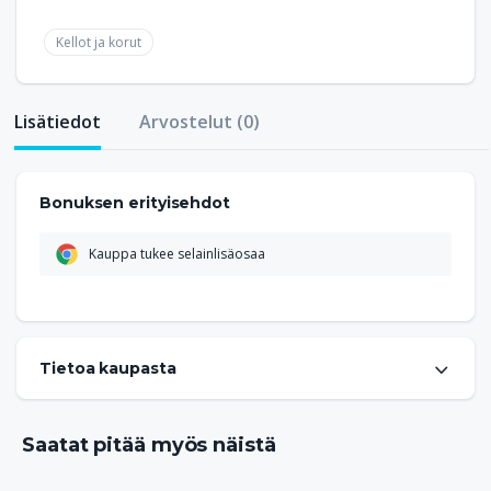
Kellot ja korut
Lisätiedot
Arvostelut (0)
Bonuksen erityisehdot
Kauppa tukee selainlisäosaa
Tietoa kaupasta
The Jewel Hut tarjoaa koruja, kelloja ja asusteita miehille
että naisille.
Saatat pitää myös näistä