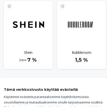
Shein
Bubbleroom
7 %
1,5 %
Jopa:
Tämä verkkosivusto käyttää evästeitä
Tuki & info
Käytämme evästeitä parantaaksemme käyttökokemustasi
sivustollamme ja mukauttaaksemme sinulle tarjoamaamme sisältöä.
Kokemukset