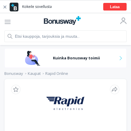
Kokeile sovellusta
Lataa
Kuinka Bonusway toimii
Bonusway
Kaupat
Rapid Online