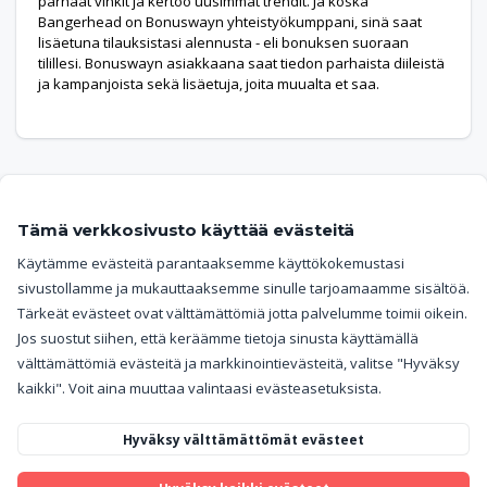
myyntipalkkion ostoksestasi. Me jaamme sen kanssasi
parhaat vinkit ja kertoo uusimmat trendit. Ja koska
Bangerhead on Bonuswayn yhteistyökumppani, sinä saat
bonuksen muodossa. 4. Siirrä bonukset pankkitilillesi.
lisäetuna tilauksistasi alennusta - eli bonuksen suoraan
Valitse sinulle sopiva bonusten siirtotapa tai lahjoita osa
tilillesi. Bonuswayn asiakkaana saat tiedon parhaista diileistä
bonuksistasi hyväntekeväisyyteen. Simppeliä! Liity nyt ja
ja kampanjoista sekä lisäetuja, joita muualta et saa.
aloita nettishoppailu Bonuswayn kautta:
https://www.bonusway.fi/auth/rekisteroidy
Tämä verkkosivusto käyttää evästeitä
Tuki & info
Käytämme evästeitä parantaaksemme käyttökokemustasi
sivustollamme ja mukauttaaksemme sinulle tarjoamaamme sisältöä.
Kokemukset
Tärkeät evästeet ovat välttämättömiä jotta palvelumme toimii oikein.
Jos suostut siihen, että keräämme tietoja sinusta käyttämällä
Käyttöehdot
välttämättömiä evästeitä ja markkinointievästeitä, valitse "Hyväksy
kaikki". Voit aina muuttaa valintaasi evästeasetuksista.
Tietosuojaseloste
Hyväksy välttämättömät evästeet
Evästeasetukset