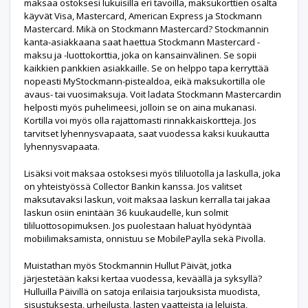
maksaa ostoksesi lukuisilla eri tavoilla, maksukorttien osalta
käyvät Visa, Mastercard, American Express ja Stockmann
Mastercard. Mikä on Stockmann Mastercard? Stockmannin
kanta-asiakkaana saat haettua Stockmann Mastercard -
maksu ja -luottokorttia, joka on kansainvälinen. Se sopii
kaikkien pankkien asiakkaille. Se on helppo tapa kerryttää
nopeasti MyStockmann-pistealdoa, eikä maksukortilla ole
avaus- tai vuosimaksuja. Voit ladata Stockmann Mastercardin
helposti myös puhelimeesi, jolloin se on aina mukanasi.
Kortilla voi myös olla rajattomasti rinnakkaiskortteja. Jos
tarvitset lyhennysvapaata, saat vuodessa kaksi kuukautta
lyhennysvapaata.
Lisäksi voit maksaa ostoksesi myös tililuotolla ja laskulla, joka
on yhteistyössä Collector Bankin kanssa. Jos valitset
maksutavaksi laskun, voit maksaa laskun kerralla tai jakaa
laskun osiin enintään 36 kuukaudelle, kun solmit
tililuottosopimuksen. Jos puolestaan haluat hyödyntää
mobiilimaksamista, onnistuu se MobilePaylla sekä Pivolla.
Muistathan myös Stockmannin Hullut Päivät, jotka
järjestetään kaksi kertaa vuodessa, keväällä ja syksyllä?
Hulluilla Päivillä on satoja erilaisia tarjouksista muodista,
sisustuksesta, urheilusta, lasten vaatteista ja leluista,