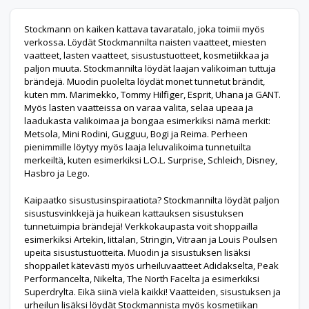
tietenkin meidän tarjoaman bonuksen. Kanta-asiakkaana
pääset shoppailemaan edullisemmin joka kuukausi
Stockmann on kaiken kattava tavaratalo, joka toimii myös
vaihtuvien kanta-asiakastarjousten myötä.
verkossa. Löydät Stockmannilta naisten vaatteet, miesten
vaatteet, lasten vaatteet, sisustustuotteet, kosmetiikkaa ja
Näin aloitat bonuksen kerryttämisen: 1.Rekisteröidy
paljon muuta. Stockmannilta löydät laajan valikoiman tuttuja
Bonuwayhin 2.Klikkaa kauppaan Bonuswayn kautta. Etsi
brändejä. Muodin puolelta löydät monet tunnetut brändit,
kauppa tai tarjous sivustoltamme. Voit myös käyttää
kuten mm. Marimekko, Tommy Hilfiger, Esprit, Uhana ja GANT.
mobiilisovellustamme tai selainlisäosaamme. 3. Ansaitse
Myös lasten vaatteissa on varaa valita, selaa upeaa ja
bonuksia ostoksistasi. Verkkokauppa maksaa meille
laadukasta valikoimaa ja bongaa esimerkiksi nämä merkit:
Metsola, Mini Rodini, Gugguu, Bogi ja Reima. Perheen
myyntipalkkion ostoksestasi. Me jaamme sen kanssasi
pienimmille löytyy myös laaja leluvalikoima tunnetuilta
bonuksen muodossa. 4. Siirrä bonukset pankkitilillesi.
merkeiltä, kuten esimerkiksi L.O.L. Surprise, Schleich, Disney,
Valitse sinulle sopiva bonusten siirtotapa tai lahjoita osa
Hasbro ja Lego.
bonuksistasi hyväntekeväisyyteen. Simppeliä! Liity nyt ja
aloita nettishoppailu Bonuswayn kautta:
Kaipaatko sisustusinspiraatiota? Stockmannilta löydät paljon
https://www.bonusway.fi/auth/rekisteroidy
sisustusvinkkejä ja huikean kattauksen sisustuksen
tunnetuimpia brändejä! Verkkokaupasta voit shoppailla
esimerkiksi Artekin, Iittalan, Stringin, Vitraan ja Louis Poulsen
upeita sisustustuotteita. Muodin ja sisustuksen lisäksi
shoppailet kätevästi myös urheiluvaatteet Adidakselta, Peak
Performancelta, Nikelta, The North Facelta ja esimerkiksi
Superdrylta. Eikä siinä vielä kaikki! Vaatteiden, sisustuksen ja
urheilun lisäksi löydät Stockmannista myös kosmetiikan