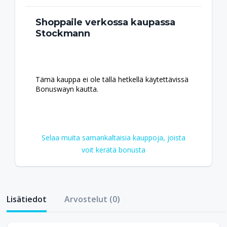
Shoppaile verkossa kaupassa
Stockmann
Tämä kauppa ei ole tällä hetkellä käytettävissä
Bonuswayn kautta.
Selaa muita samankaltaisia kauppoja, joista
voit kerätä bonusta
Lisätiedot
Arvostelut (0)