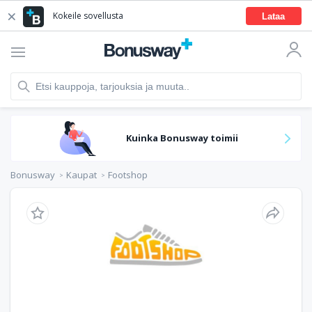
Kokeile sovellusta
Lataa
Kuinka Bonusway toimii
Bonusway
Kaupat
Footshop