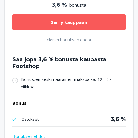
3,6 %
bonusta
Siirry kauppaan
Yleiset bonuksen ehdot
Saa jopa
3,6 %
bonusta kaupasta
Footshop
Bonusten keskimääräinen maksuaika: 12 - 27
viikkoa
Bonus
3,6 %
Ostokset
Bonuksen ehdot