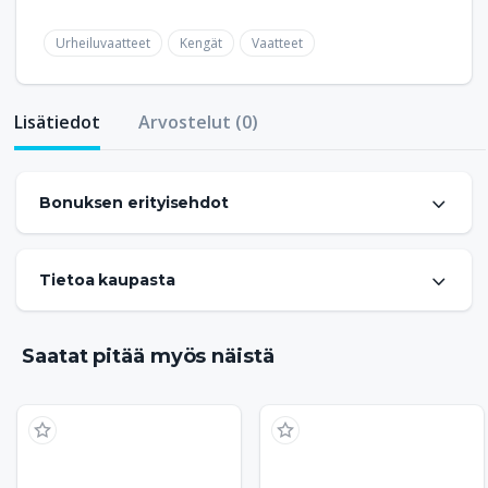
Urheiluvaatteet
Kengät
Vaatteet
Lisätiedot
Arvostelut (0)
Bonuksen erityisehdot
Bonus kertyy arvonlisäverottomasta ja
toimituskuluttomasta tilauksen hinnasta. Bonusta ei kerry
Yeezy-tuotteista. Bonusta ei kerry Adidaksen sovelluksen
Tietoa kaupasta
kautta tehdyistä tilauksista. Bonusta ei kerry tilauksesta,
Urheileminen ei onnistu ilman urheiluvaatteita. Hanki
jossa on käytetty henkilökohtaista alekoodia.
adidakselta trendikkäät ja raikkaan väriset urheiluvaatteet
piristämään treenejäsi. Urheiluvaatetusta löytyy naisille,
Saatat pitää myös näistä
Emme harmillisesti voi lisätä bonuksia jälkikäteen
miehille kuin lapsillekin. Verkkokaupasta löydät myös
Adidakselle.
adidaksen streetwear -vaatteita, joilla luot tyylisi
trendikkääksi. Unohamattakaan myös adidaksen
kenkävalikoimaa, josta löydät sopivat kengät urheiluun
kuin arkeen.