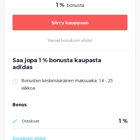
1 %
bonusta
Siirry kauppaan
Yleiset bonuksen ehdot
Saa jopa
1 %
bonusta kaupasta
adidas
Bonusten keskimääräinen maksuaika: 14 - 25
viikkoa
Bonus
1 %
Ostokset
Bonuksen ehdot