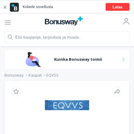
Kokeile sovellusta
Lataa
Kuinka Bonusway toimii
Bonusway
Kaupat
EQVSS