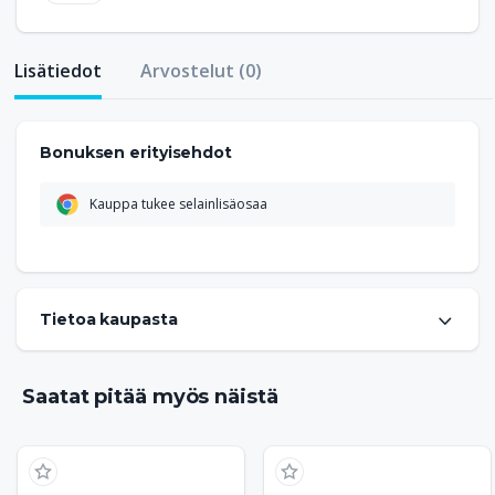
Lisätiedot
Arvostelut (0)
Bonuksen erityisehdot
Kauppa tukee selainlisäosaa
Tietoa kaupasta
Miesten muotia EQVSS:lta, mutta verkkokaupasta löydät
myös vaatteet naisille. Kun hakusessa ovat muodin
uusimmat trendit, kannattaa ehdottomasti tsekata tämä
Saatat pitää myös näistä
verkkokauppa.