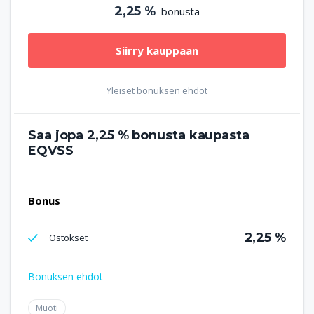
2,25 %
bonusta
Siirry kauppaan
Yleiset bonuksen ehdot
Saa jopa
2,25 %
bonusta kaupasta
EQVSS
Bonus
2,25 %
Ostokset
Bonuksen ehdot
Muoti