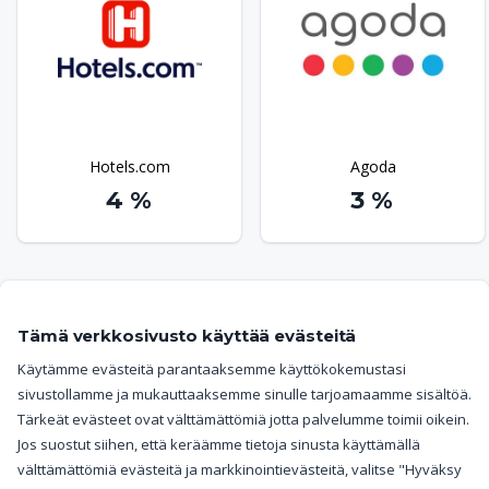
Hotels.com
Agoda
4 %
3 %
Tämä verkkosivusto käyttää evästeitä
Tuki & info
Käytämme evästeitä parantaaksemme käyttökokemustasi
sivustollamme ja mukauttaaksemme sinulle tarjoamaamme sisältöä.
Kokemukset
Tärkeät evästeet ovat välttämättömiä jotta palvelumme toimii oikein.
Jos suostut siihen, että keräämme tietoja sinusta käyttämällä
Käyttöehdot
välttämättömiä evästeitä ja markkinointievästeitä, valitse "Hyväksy