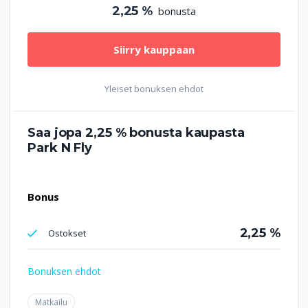
2,25 %
bonusta
Siirry kauppaan
Yleiset bonuksen ehdot
Saa jopa
2,25 %
bonusta kaupasta
Park N Fly
Bonus
2,25 %
Ostokset
Bonuksen ehdot
Matkailu