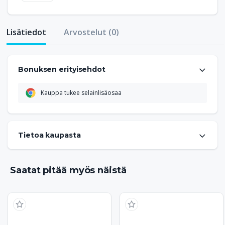
Lisätiedot
Arvostelut (0)
Bonuksen erityisehdot
Kauppa tukee selainlisäosaa
Eksklusiivisten alekoodien käytön yhteydessä bonusta ei
välttämättä kerry.
Tietoa kaupasta
Park 'N Fly tarjoaa parkkeerauspalveluita kansainvälisillä
lentokentillä.
Saatat pitää myös näistä
Park 'N Fly:n palvelut sisältävät muunmuassa kuljetuksen
parkkipaikalta lentokoneeseen ja erikoispalveluita kuten
autonpesua, öljynvaihtoa, lemmikkikuljetusta, sekä paljon
muuta.