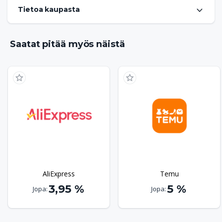
Tietoa kaupasta
ProShop.fi:ssä on laaja valikoima elektroniikkaa
tunnetuilta teknologiajäteiltä, kuten Samsung, Sony,
Apple, Lenovo ja Asus. Laadukkaat tuotteet,
Saatat pitää myös näistä
kilpailukykyiset hinnat ja nopeat toimitukset takaavat
asiakastyytyväisyyden. Proshop outletista kotiutat
tuotteet jopa 50% edullisemmin!
AliExpress
Temu
3,95 %
5 %
Jopa:
Jopa: