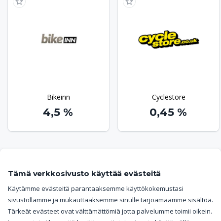
takuupalvelu on luotettava ja nopea!
Bikeinn
Cyclestore
4,5 %
0,45 %
Tämä verkkosivusto käyttää evästeitä
Tuki & info
Käytämme evästeitä parantaaksemme käyttökokemustasi
sivustollamme ja mukauttaaksemme sinulle tarjoamaamme sisältöä.
Kokemukset
Tärkeät evästeet ovat välttämättömiä jotta palvelumme toimii oikein.