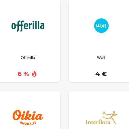
Offerilla
Wolt
6 %
4 €