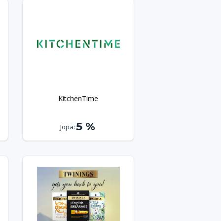
KitchenTime
5 %
Jopa: