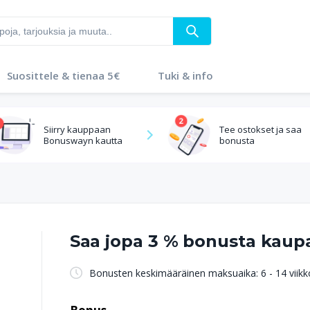
Suosittele & tienaa 5€
Tuki & info
Siirry kauppaan
Tee ostokset ja saa
Bonuswayn kautta
bonusta
Saa jopa
3 %
bonusta kaup
Bonusten keskimääräinen maksuaika: 6 - 14 viik