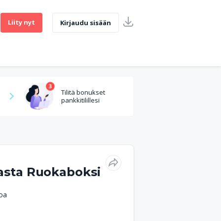
Liity nyt
Kirjaudu sisään
Tilitä bonukset
pankkitilillesi
asta Ruokaboksi
koa