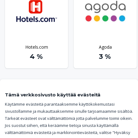
aseman Euroopan internet-varausalalla laajalla
palveluvalikoimalla, joka ulottuu yli 150 maan alueelle.
Hotels.com
Agoda
4 %
3 %
Tämä verkkosivusto käyttää evästeitä
Tuki & info
Käytämme evästeitä parantaaksemme käyttökokemustasi
sivustollamme ja mukauttaaksemme sinulle tarjoamaamme sisältöä.
Kokemukset
Tärkeät evästeet ovat välttämättömiä jotta palvelumme toimii oikein.
Jos suostut siihen, että keräämme tietoja sinusta käyttämällä
Käyttöehdot
välttämättömiä evästeitä ja markkinointievästeitä, valitse "Hyväksy