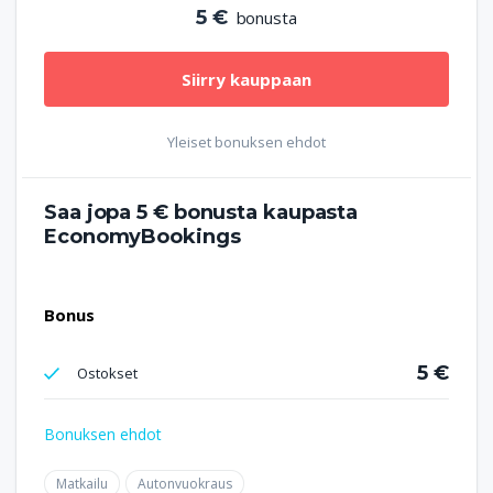
5 €
bonusta
Siirry kauppaan
Yleiset bonuksen ehdot
Saa jopa
5 €
bonusta kaupasta
EconomyBookings
Bonus
5 €
Ostokset
Bonuksen ehdot
Matkailu
Autonvuokraus