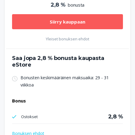
2,8 %
bonusta
Siirry kauppaan
Yleiset bonuksen ehdot
Saa jopa
2,8 %
bonusta kaupasta
eStore
Bonusten keskimääräinen maksuaika: 29 - 31
viikkoa
Bonus
2,8 %
Ostokset
Bonuksen ehdot