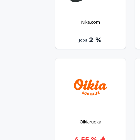
Nike.com
2 %
Jopa:
Oikiaruoka
4,55 %