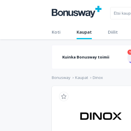
Koti
Kaupat
Diilit
Kuinka Bonusway toimii
Bonusway
Kaupat
Dinox