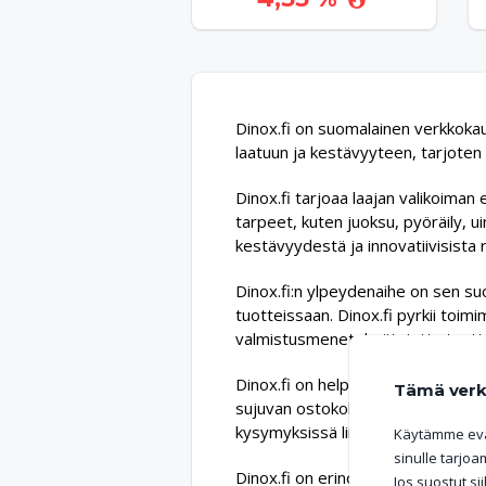
Dinox.fi on suomalainen verkkoka
laatuun ja kestävyyteen, tarjoten 
Dinox.fi tarjoaa laajan valikoiman e
tarpeet, kuten juoksu, pyöräily, ui
kestävyydestä ja innovatiivisista 
Dinox.fi:n ylpeydenaihe on sen su
tuotteissaan. Dinox.fi pyrkii toimi
valmistusmenetelmät, jotta tuotte
Dinox.fi on helppo ja turvallinen
Tämä verk
sujuvan ostokokemuksen. Asiakaspa
kysymyksissä liittyen heidän tuott
Käytämme evä
sinulle tarjo
Dinox.fi on erinomainen valinta suo
Jos suostut si