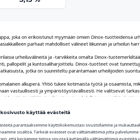
uppa, joka on erikoistunut myymään omien Dinox-tuotteidensa urhe
asiakkailleen parhaat mahdolliset välineet liikunnan ja urheilun ha
rilaisia urheiluvälineitä ja -tarvikkeita omalta Dinox-tuotemerkiltää
nti, pallopelit ja kuntosaliharjoittelu. Dinox-tuotteet ovat tunnettu
ratkaisuista, jotka on suunniteltu parantamaan urheilijoiden suori
omalainen alkuperä. Yhtiö tukee kotimaista työtä ja osaamista, m
maan vastuullisesti ja ympäristöystävällisesti. He valitsevat tarkast
et kestävät pitkään ja aiheuttavat mahdollisimman vähän haittaa 
 paikka tehdä ostoksia. Verkkokaupan selkeä käyttöliittymä ja moni
kosivusto käyttää evästeitä
lvelu on nopeaa ja ystävällistä, ja heidän asiantunteva tiiminsä a
eisiinsa.
steitä parantaaksemme käyttökokemustasi sivustollamme ja mukautt
amaamme sisältöä. Tärkeät evästeet ovat välttämättömiä jotta palvelumme t
malaisille urheilun harrastajille, jotka etsivät laadukkaita ja kest
ihen, että keräämme tietoja sinusta käyttämällä välttämättömiä evästeitä j