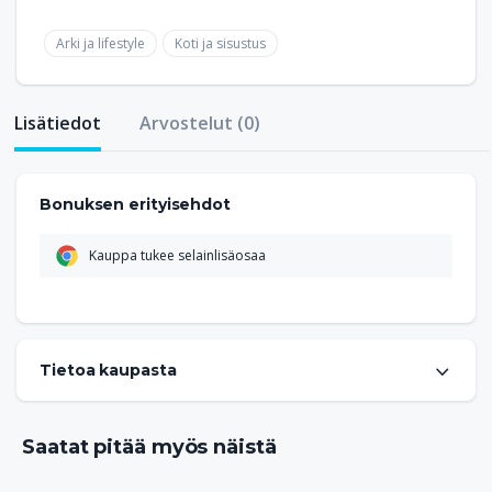
Arki ja lifestyle
Koti ja sisustus
Lisätiedot
Arvostelut (0)
Bonuksen erityisehdot
Kauppa tukee selainlisäosaa
Tietoa kaupasta
Matto.fi on yli kolmen vuosikymmenen kokemuksella
toimiva maahantuojan verkkomyymälä, josta löydät
laajan sekä monipuolisen mattomalliston vaivattomasti.
Saatat pitää myös näistä
Matto.fi tarjoaa myös mahdollisuuden räätälöidä
erikokoisia ja -muotoisia mattoja asiakkaiden toiveiden