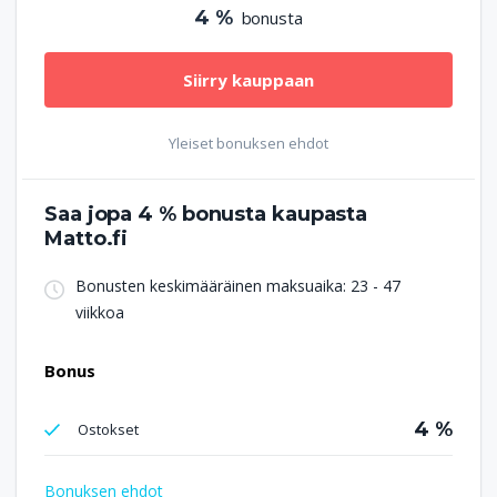
4 %
bonusta
Siirry kauppaan
Yleiset bonuksen ehdot
Saa jopa
4 %
bonusta kaupasta
Matto.fi
Bonusten keskimääräinen maksuaika: 23 - 47
viikkoa
Bonus
4 %
Ostokset
Bonuksen ehdot