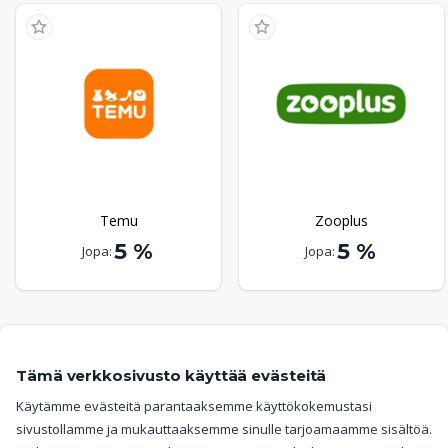
mukaisesti edullisin hinnoin ja pikaisesti. Matoissa on
runsaasti erilaisia materiaalivaihtoehtoja, kuten juutti,
nukkapinta, sisal, puuvilla, villa ja viskoosi, joiden joukosta
löytyy varmasti sopiva vaihtoehto jokaiseen makuun.
Väriskaala on myös erittäin laaja, tarjoten monenlaisia
vaihtoehtoja sisustukseen.
Temu
Zooplus
5 %
5 %
Jopa:
Jopa:
Tämä verkkosivusto käyttää evästeitä
Tuki & info
Käytämme evästeitä parantaaksemme käyttökokemustasi
sivustollamme ja mukauttaaksemme sinulle tarjoamaamme sisältöä.
Kokemukset