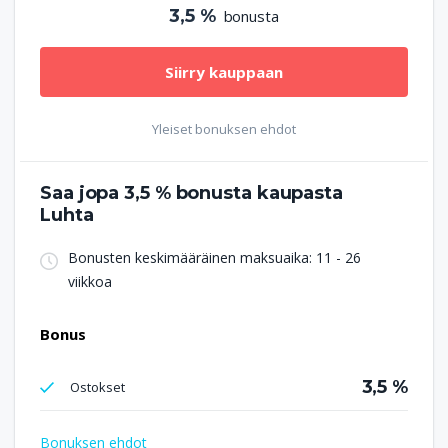
3,5 %
bonusta
Siirry kauppaan
Yleiset bonuksen ehdot
Saa jopa
3,5 %
bonusta kaupasta
Luhta
Bonusten keskimääräinen maksuaika: 11 - 26
viikkoa
Bonus
3,5 %
Ostokset
Bonuksen ehdot