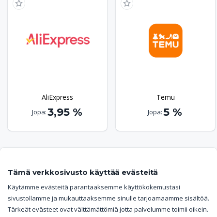
AliExpress
Temu
3,95 %
5 %
Jopa:
Jopa:
Tämä verkkosivusto käyttää evästeitä
Tuki & info
Käytämme evästeitä parantaaksemme käyttökokemustasi
sivustollamme ja mukauttaaksemme sinulle tarjoamaamme sisältöä.
Kokemukset
Tärkeät evästeet ovat välttämättömiä jotta palvelumme toimii oikein.