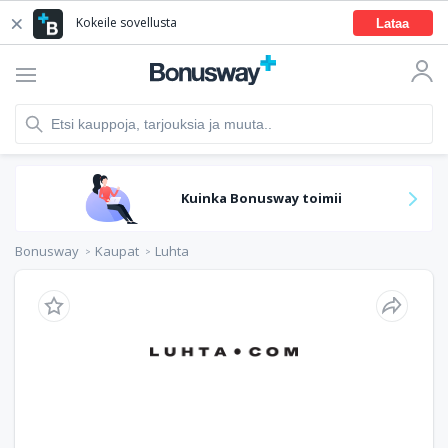
Kokeile sovellusta
Lataa
Kuinka Bonusway toimii
Bonusway
Kaupat
Luhta