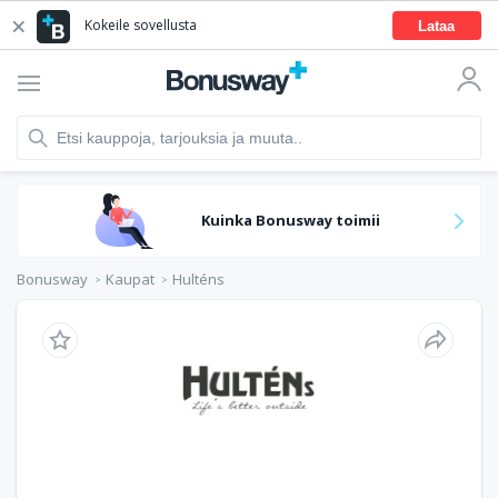
Kokeile sovellusta
Lataa
Kuinka Bonusway toimii
Bonusway
Kaupat
Hulténs