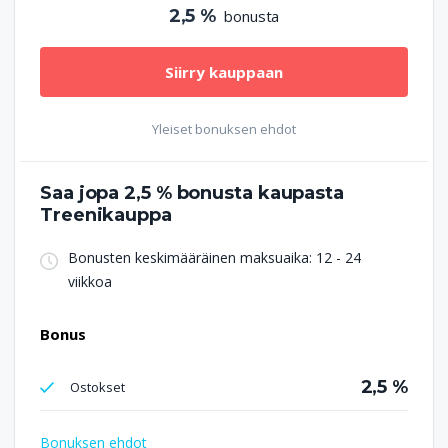
2,5 %
bonusta
Siirry kauppaan
Yleiset bonuksen ehdot
Saa jopa
2,5 %
bonusta kaupasta
Treenikauppa
Bonusten keskimääräinen maksuaika: 12 - 24
viikkoa
Bonus
2,5 %
Ostokset
Bonuksen ehdot