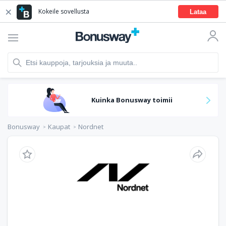
Kokeile sovellusta
Lataa
Kuinka Bonusway toimii
Bonusway
Kaupat
Nordnet