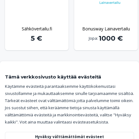
Sähkövertailu.fi
Bonusway Lainavertailu
5 €
1000 €
Jopa:
Tämä verkkosivusto käyttää evästeitä
Tuki & info
Käytämme evästeitä parantaaksemme käyttökokemustasi
sivustollamme ja mukauttaaksemme sinulle tarjoamaamme sisältöä.
Kokemukset
Tärkeät evästeet ovat välttämättömiä jotta palvelumme toimii oikein.
Jos suostut siihen, että keräämme tietoja sinusta käyttämällä
Käyttöehdot
välttämättömiä evästeitä ja markkinointievästeitä, valitse "Hyväksy
kaikki". Voit aina muuttaa valintaasi evästeasetuksista.
Tietosuojaseloste
Hyväksy välttämättömät evästeet