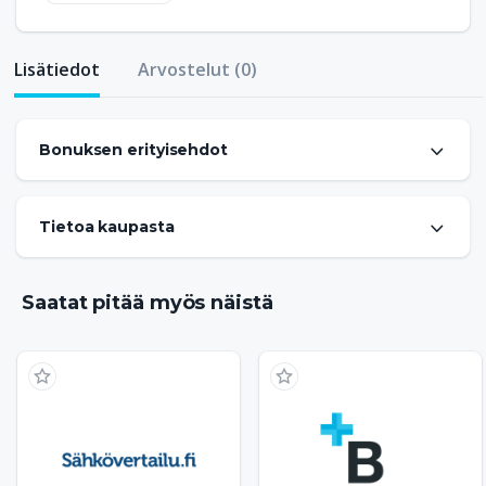
Lisätiedot
Arvostelut (0)
Bonuksen erityisehdot
Lunastamalla tämän edun annat suostumuksesi siihen,
että Nordnet voi luovuttaa rajoitetusti henkilötietojasi
(nimen ja tiedon asiakassuhteesta) Bonusway.fi:lle
Tietoa kaupasta
yksinomaan varmistaakseen oikeutesi etuun sekä edun
Oletko kiinnostunut säästämisestä, sijoittamisesta tai
lunastamisen mahdollistamiseksi.
oman taloutesi hallinnasta? Nordnet on täydellinen
kumppani! Nordnet tarjoaa helpon ja läpinäkyvän
Saatat pitää myös näistä
digitaalisen alustan, jossa säästäminen ja sijoittaminen
osakkeisiin ja rahastoihin on yksinkertaista ja jopa
hauskaa. Liity miljoonien pohjoismaisten käyttäjien
joukkoon ja aloita matkasi kohti parempaa talouden
hallintaa. Säästä, sijoita ja hallitse talouttasi helposti.