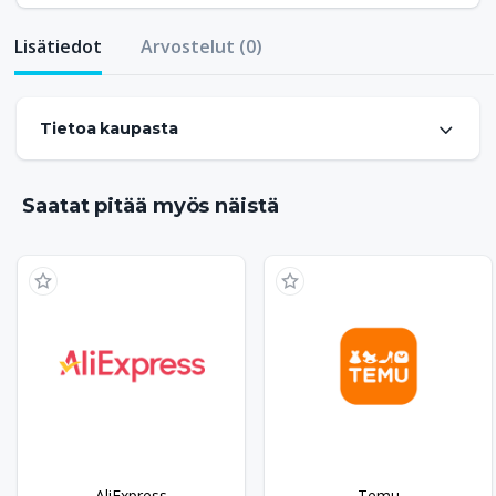
Lisätiedot
Arvostelut (0)
Tietoa kaupasta
Roxy on naisten lifestyle- ja urheiluvaatemerkki, joka
keskittyy surffiin, lumeen ja rantaelämään. Se yhdistää
tyylin ja toiminnallisuuden rennolla, sporttisella otteella.
Saatat pitää myös näistä
Valikoimaan kuuluu uima-asuja, takkeja, kenkiä ja
arkivaatteita, jotka sopivat aktiiviseen elämäntyyliin
rannalla, vuoristossa ja kaupungissa.
AliExpress
Temu