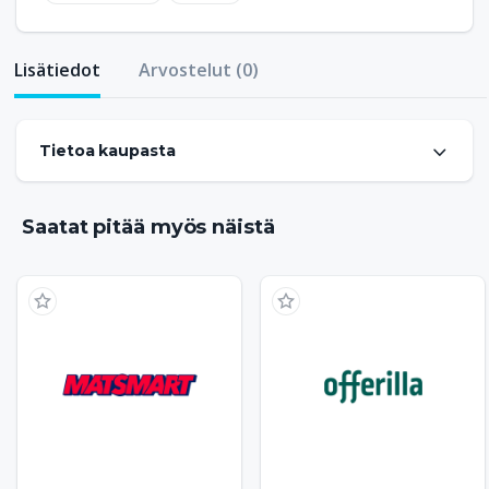
Lisätiedot
Arvostelut (0)
Tietoa kaupasta
BottleHero on suosittu verkkokauppa, joka tarjoaa laajan
valikoiman viinejä, väkeviä alkoholijuomia, oluita sekä
lahjapakkauksia kilpailukykyiseen hintaan. Valikoimasta
Saatat pitää myös näistä
löytyy niin tunnettuja brändejä, klassikkotuotteita kuin
rajoitettuja erikoiseriä.
BottleHero palvelee sekä yksityishenkilöitä että yrityksiä,
ja valikoimaan kuuluu punaviinejä, valkoviinejä,
kuohuviinejä, viskejä, ginejä, rommeja, vodkia sekä
erikoisoluita. Helppokäyttöinen verkkokauppa, laaja
valikoima ja nopeat toimitukset tekevät siitä erinomaisen
valinnan niin juhliin, lahjoiksi kuin arjen nautintoihin.