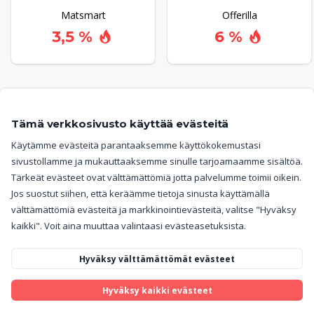
Matsmart
Offerilla
3,5 %
6 %
Tämä verkkosivusto käyttää evästeitä
Tuki & info
Käytämme evästeitä parantaaksemme käyttökokemustasi
sivustollamme ja mukauttaaksemme sinulle tarjoamaamme sisältöä.
Kokemukset
Tärkeät evästeet ovat välttämättömiä jotta palvelumme toimii oikein.
Jos suostut siihen, että keräämme tietoja sinusta käyttämällä
Käyttöehdot
välttämättömiä evästeitä ja markkinointievästeitä, valitse "Hyväksy
kaikki". Voit aina muuttaa valintaasi evästeasetuksista.
Tietosuojaseloste
Hyväksy välttämättömät evästeet
Evästeasetukset
Hyväksy kaikki evästeet