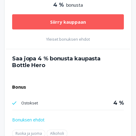
4 %
bonusta
Siirry kauppaan
Yleiset bonuksen ehdot
Saa jopa
4 %
bonusta kaupasta
Bottle Hero
Bonus
4 %
Ostokset
Bonuksen ehdot
Ruoka ja juoma
Alkoholi