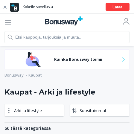
Kokeile sovellusta
Lataa
Kuinka Bonusway toimii
Bonusway
Kaupat
Kaupat - Arki ja lifestyle
Arki ja lifestyle
Suosituimmat
66 tässä kategoriassa