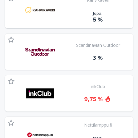
Kahvikaveri
Jopa:
5 %
Scandinavian Outdoor
3 %
inkClub
9,75 %
Nettilamppu.fi