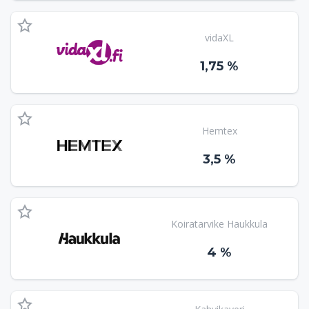
vidaXL
1,75 %
Hemtex
3,5 %
Koiratarvike Haukkula
4 %