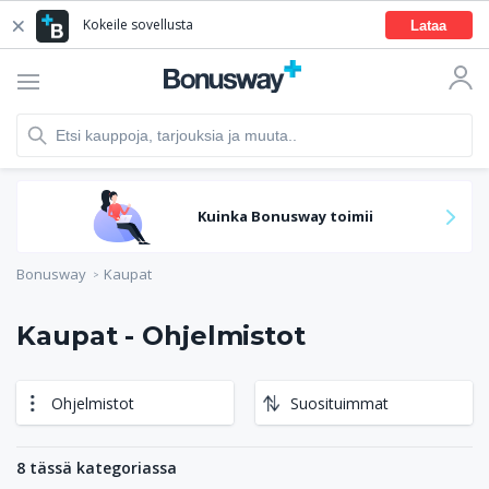
Kokeile sovellusta
Lataa
Kuinka Bonusway toimii
Bonusway
Kaupat
Kaupat - Ohjelmistot
Ohjelmistot
Suosituimmat
8 tässä kategoriassa