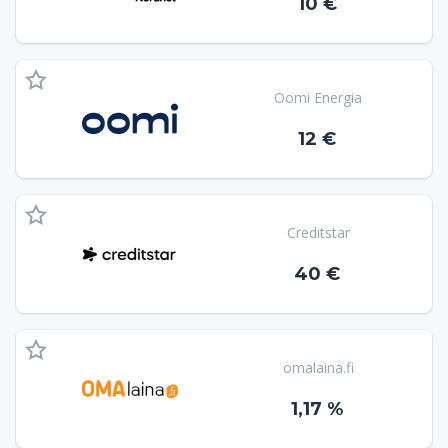
10 €
Oomi Energia
12 €
Creditstar
40 €
omalaina.fi
1,17 %