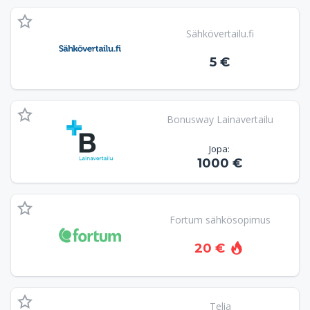
Sähkövertailu.fi
5 €
Bonusway Lainavertailu
Jopa:
1000 €
Fortum sähkösopimus
20 €
Telia