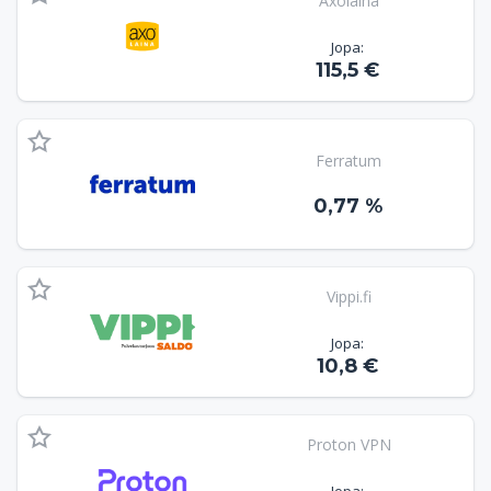
Axolaina
Jopa:
115,5 €
Ferratum
0,77 %
Vippi.fi
Jopa:
10,8 €
Proton VPN