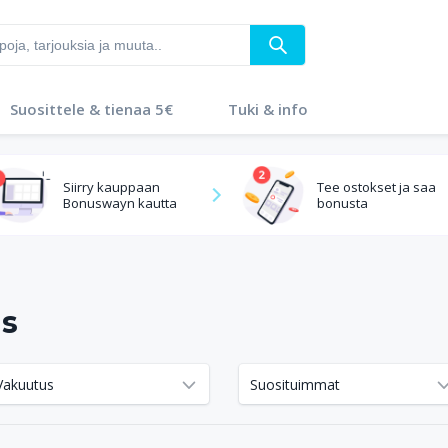
Suosittele & tienaa 5€
Tuki & info
Siirry kauppaan
Tee ostokset ja saa
Bonuswayn kautta
bonusta
us
Vakuutus
Suosituimmat