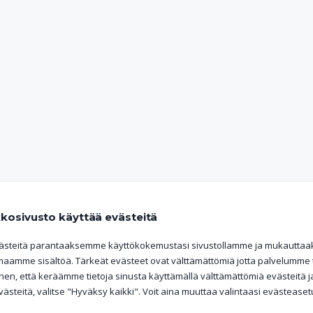
kosivusto käyttää evästeitä
steitä parantaaksemme käyttökokemustasi sivustollamme ja mukautt
Ei enempää tuloksia tällä valinnalla
amaamme sisältöä. Tärkeät evästeet ovat välttämättömiä jotta palvelumme t
ihen, että keräämme tietoja sinusta käyttämällä välttämättömiä evästeitä j
utuksesi ja kerrytät bonuksia. Teemme yhteistyötä Kilpailuttaja.f
ästeitä, valitse "Hyväksy kaikki". Voit aina muuttaa valintaasi evästeaset
kilpailutat monen muunkin arkisen kulun, kuten sähkön, puhelinliit