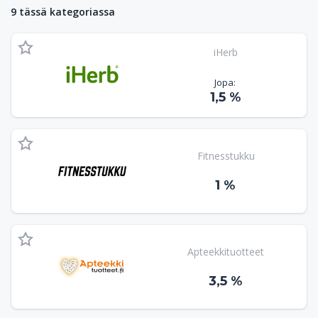
9 tässä kategoriassa
iHerb
Jopa:
1,5 %
Fitnesstukku
1 %
Apteekkituotteet
3,5 %