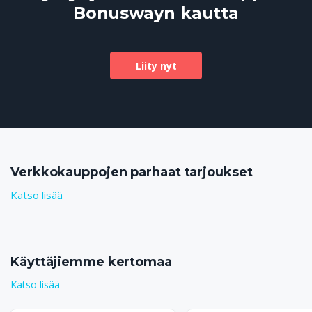
Bonuswayn kautta
Liity nyt
Verkkokauppojen parhaat tarjoukset
Katso lisää
Käyttäjiemme kertomaa
Katso lisää