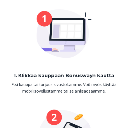
1. Klikkaa kauppaan Bonuswayn kautta
Etsi kauppa tai tarjous sivustoltamme. Voit myös käyttää
mobiilisovellustamme tai selainlisäosaamme.