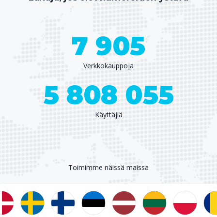
7 905
Verkkokauppoja
5 808 055
Käyttäjiä
Toimimme näissä maissa