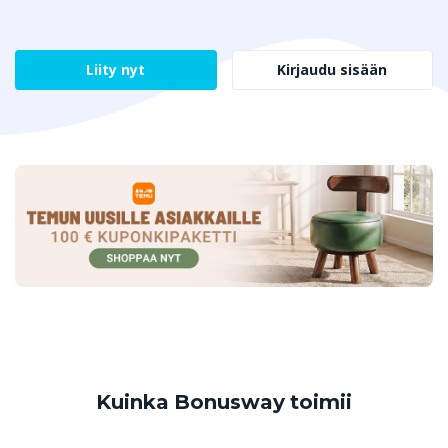
Liity nyt
Kirjaudu sisään
Kuinka Bonusway toimii