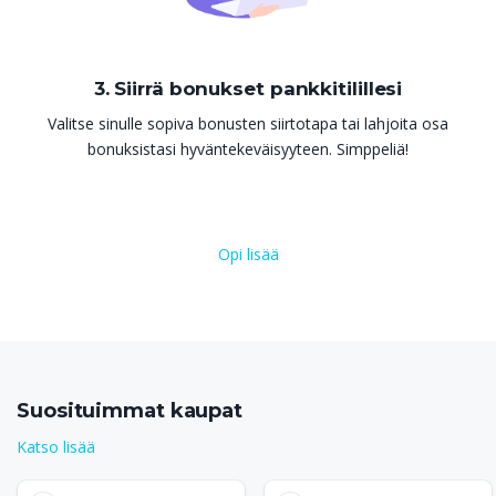
3. Siirrä bonukset pankkitilillesi
Valitse sinulle sopiva bonusten siirtotapa tai lahjoita osa
bonuksistasi hyväntekeväisyyteen. Simppeliä!
Opi lisää
Suosituimmat kaupat
Katso lisää